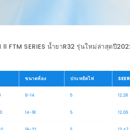
ll FTM SERIES น้ำยาR32 รุ่นใหม่ล่าสุดปี20
ขนาดห้อง
ประหยัดไฟ
SEER
0
9-14
5
12.28
00
14-18
5
12.06
00
18-22
5
13.47