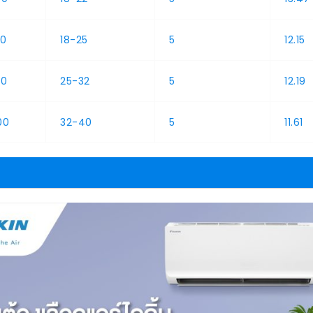
90
18-25
5
12.15
30
25-32
5
12.19
00
32-40
5
11.61