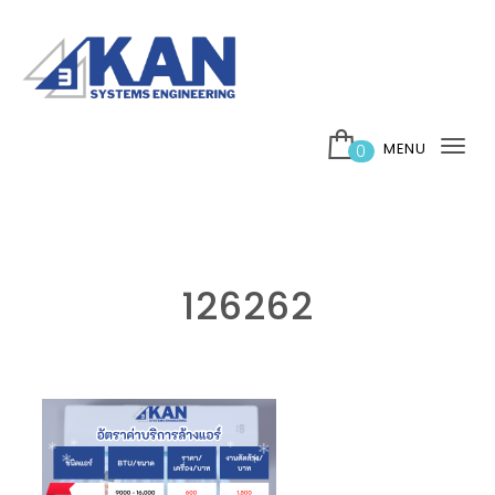
Skip to content
บริษัท 3กาญ ซิสเต็มส์ เอ็นจิเนียริ่ง จำกัด
MENU
0
Tog
nav
126262