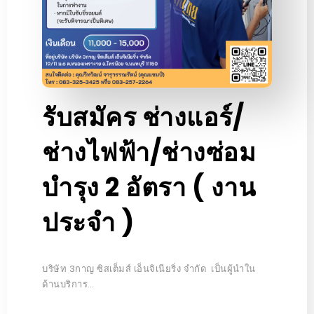
รับสมัคร ช่างแอร์/
ช่างไฟฟ้า/ช่างซ่อม
บำรุง 2 อัตรา ( งาน
ประจำ )
บริษัท 3กาญ ซิสเต็มส์ เอ็นจิเนียริ่ง จำกัด เป็นผู้นำใน
ด้านบริการ…