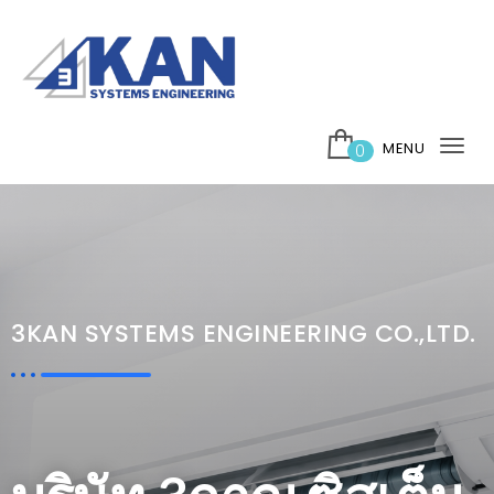
MENU
0
Tog
nav
3KAN SYSTEMS ENGINEERING CO.,LTD.