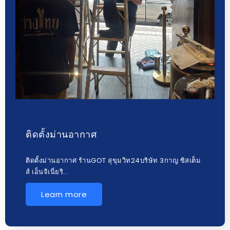
ติดตั้งม่านอากาศ
ติดตั้งม่านอากาศ ร้านGOT สุขุมวิท24บริษัท 3กาญ ซิสเต็ม
ส์ เอ็นจิเนี่ยริ…
Learn more