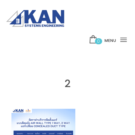
Skip to content
บริษัท 3กาญ ซิสเต็มส์ เอ็นจิเนียริ่ง จำกัด
MENU
0
Tog
nav
2