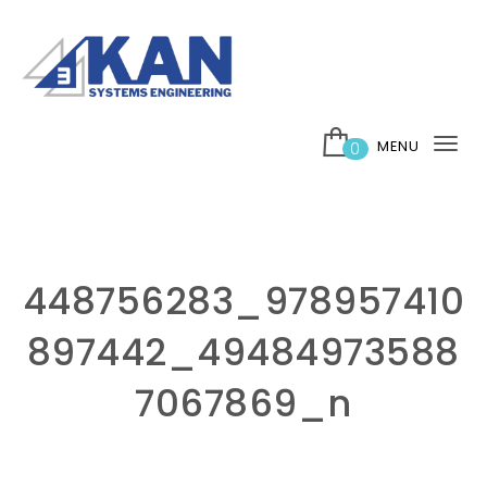
Skip to content
บริษัท 3กาญ ซิสเต็มส์ เอ็นจิเนียริ่ง จำกัด
MENU
0
Tog
nav
448756283_978957410
897442_49484973588
7067869_n