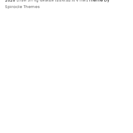
2026
บริษัท 3กาญ ซิสเต็มส์ เอ็นจิเนียริ่ง จำกัด
| Theme by
Spiracle Themes