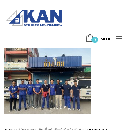
Skip to content
บริษัท 3กาญ ซิสเต็มส์ เอ็นจิเนียริ่ง จำกัด
MENU
0
Tog
nav