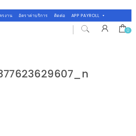
ัครงาน
อัตราค่าบริการ
ติดต่อ
APP PAYROLL
0
377623629607_n