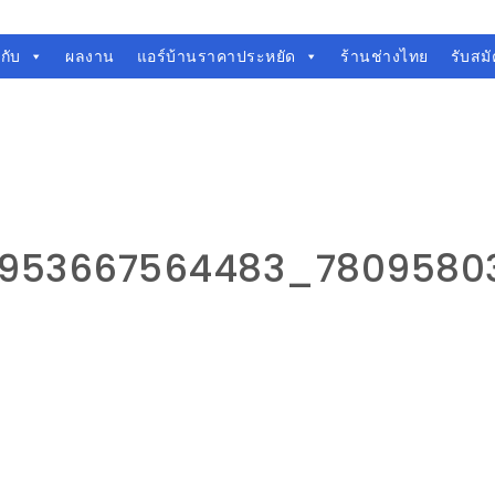
วกับ
ผลงาน
แอร์บ้านราคาประหยัด
ร้านช่างไทย
รับสม
953667564483_7809580