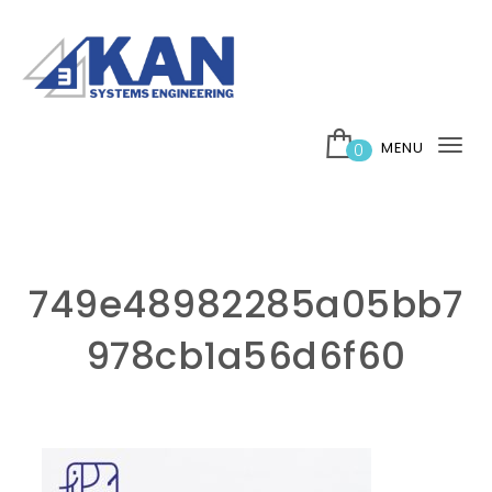
Skip to content
บริษัท 3กาญ ซิสเต็มส์ เอ็นจิเนียริ่ง จำกัด
MENU
0
Tog
nav
749e48982285a05bb7
978cb1a56d6f60