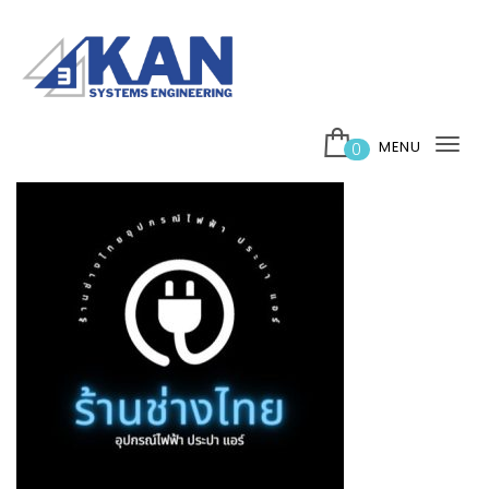
Skip to content
บริษัท 3กาญ ซิสเต็มส์ เอ็นจิเนียริ่ง จำกัด
MENU
0
Tog
nav