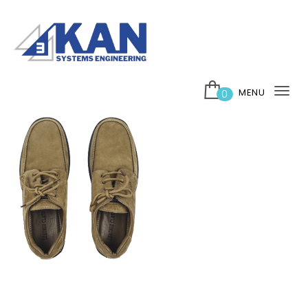
Skip to content
บริษัท 3กาญ ซิสเต็มส์ เอ็นจิเนียริ่ง จำกัด
MENU
0
Tog
nav