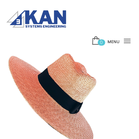
Skip to content
บริษัท 3กาญ ซิสเต็มส์ เอ็นจิเนียริ่ง จำกัด
MENU
0
Tog
nav