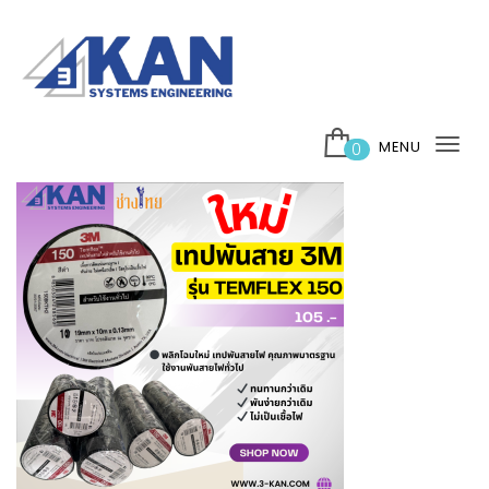
Skip to content
บริษัท 3กาญ ซิสเต็มส์ เอ็นจิเนียริ่ง จำกัด
MENU
0
Tog
nav