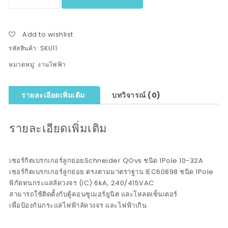
Add to wishlist
รหัสสินค้า:
SKU11
หมวดหมู่:
งานไฟฟ้า
รายละเอียดเพิ่มเติม
บทวิจารณ์ (0)
รายละเอียดเพิ่มเติม
เซอร์กิตเบรกเกอร์ลูกย่อยSchneider QOvs ชนิด 1Pole 10-32A
เซอร์กิตเบรกเกอร์ลูกย่อย ตรงตามมาตราฐาน IEC60898 ชนิด 1Pole
พิกัดทนกระแสลัดวงจร (IC) 6kA, 240/415VAC
สามารถใช้ติดตั้งกับตู้คอนซูเมอร์ยูนิต และโหลดเซ็นเตอร์
เพื่อป้องกันกระแสไฟฟ้าลัดวงจร และไฟฟ้าเกิน