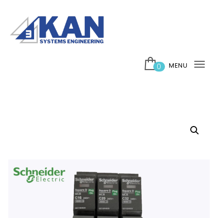
Skip to content
บริษัท 3กาญ ซิสเต็มส์ เอ็นจิเนียริ่ง จำกัด
MENU
0
Tog
nav